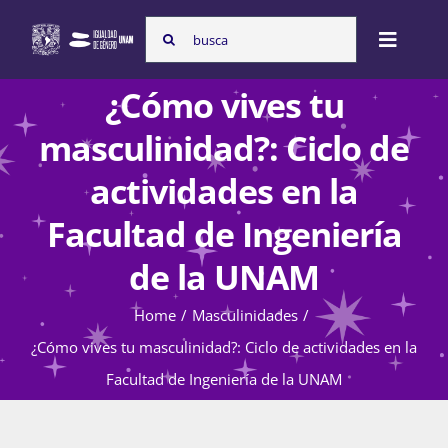
Skip
Search
to
Toggle
for:
content
Naviga
¿Cómo vives tu
Inicio
masculinidad?: Ciclo de
actividades en la
Nosotras
Facultad de Ingeniería
de la UNAM
Programas
Home
Masculinidades
¿Cómo vives tu masculinidad?: Ciclo de actividades en la
Atención de la violencia de género
Facultad de Ingeniería de la UNAM
Cursos