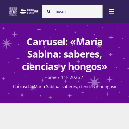
Skip
Search
to
Toggle
for:
content
Naviga
Inicio
Carrusel: «María
Sabina: saberes,
Nosotras
ciencias y hongos»
Home
11F 2026
Programas
Carrusel: «María Sabina: saberes, ciencias y hongos»
Atención de la violencia de género
Cursos