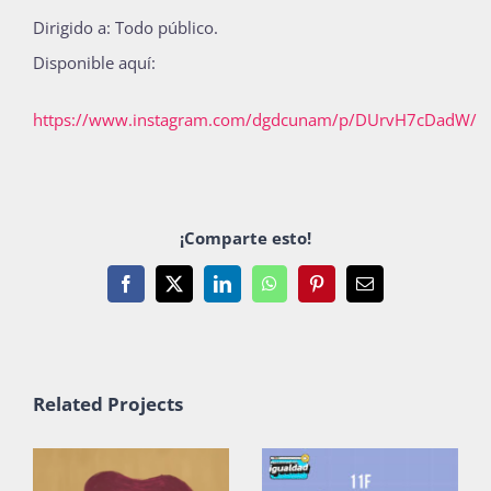
Dirigido a: Todo público.
Publicaciones
Disponible aquí:
Bienvenida generación 2027-1
https://www.instagram.com/dgdcunam/p/DUrvH7cDadW/
¡Comparte esto!
Facebook
X
LinkedIn
WhatsApp
Pinterest
Email
Related Projects