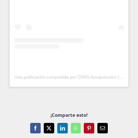
Una publicación compartida por CINIG Azcapotzalco (@cinig_cchazcapotzalco)
¡Comparte esto!
Facebook
X
LinkedIn
WhatsApp
Pinterest
Email