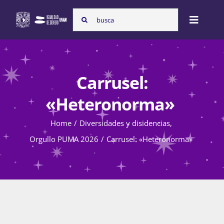
Skip
Search
to
Toggle
for:
content
Naviga
Inicio
Carrusel:
Nosotras
«Heteronorma»
Home
Diversidades y disidencias
Programas
Orgullo PUMA 2026
Carrusel: «Heteronorma»
Atención de la violencia de género
Cursos