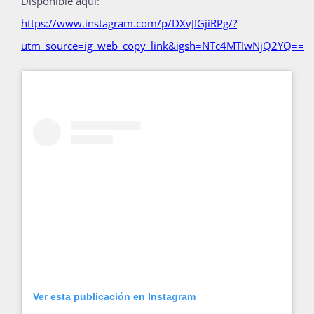
Disponible aquí:
Publicaciones
https://www.instagram.com/p/DXvJIGjiRPg/?
utm_source=ig_web_copy_link&igsh=NTc4MTIwNjQ2YQ==
Bienvenida generación 2027-1
Ver esta publicación en Instagram