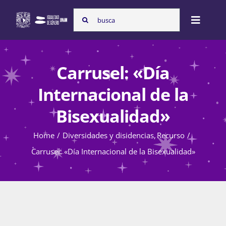
Skip
Search
to
Toggle
for:
content
Naviga
Inicio
Carrusel: «Día
Internacional de la
Nosotras
Bisexualidad»
Home
Diversidades y disidencias
Recurso
Programas
Carrusel: «Día Internacional de la Bisexualidad»
Atención de la violencia de género
Cursos