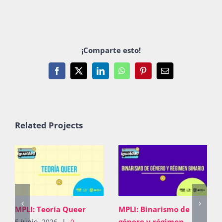
¡Comparte esto!
Facebook
X
LinkedIn
WhatsApp
Pinterest
Email
Related Projects
MPLI: Teoría Queer
MPLI: Binarismo de
género y régimen
5 junio, 2026
|
0