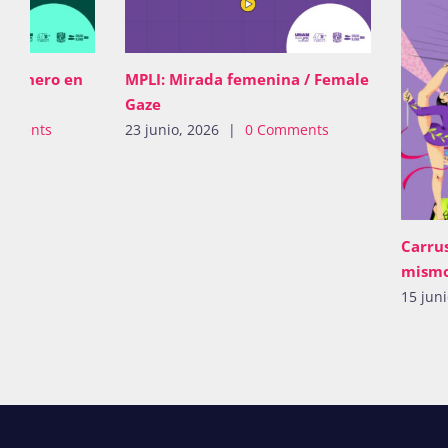
e género en
MPLI: Mirada femenina / Female
Gaze
omments
23 junio, 2026
|
0 Comments
Carrus
mismo
15 jun