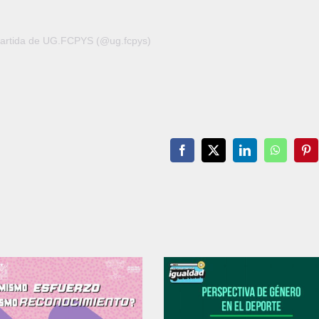
partida de UG.FCPYS (@ug.fcpys)
Facebook
X
LinkedIn
WhatsAp
Pin