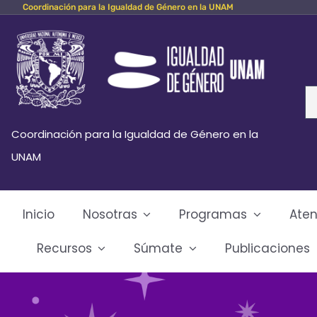
Coordinación para la Igualdad de Género en la UNAM
Skip
to
content
Se
fo
Coordinación para la Igualdad de Género en la
UNAM
Inicio
Nosotras
Programas
Aten
Recursos
Súmate
Publicaciones