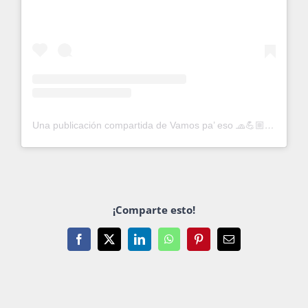
Una publicación compartida de Vamos pa’ eso 🧢💪🏼 (@vamospaeso)
¡Comparte esto!
Facebook
X
LinkedIn
WhatsApp
Pinterest
Email