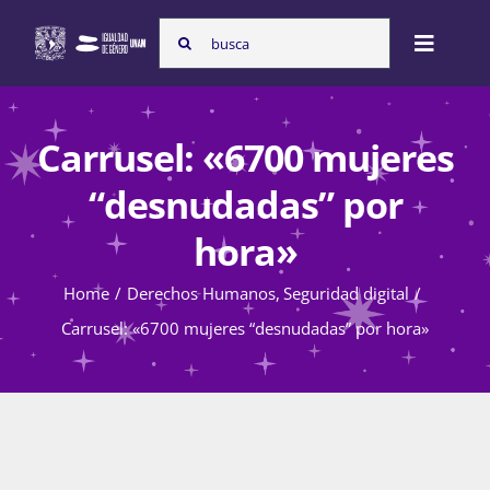
Skip
Search
to
Toggle
for:
content
Naviga
Inicio
Carrusel: «6700 mujeres
“desnudadas” por
Nosotras
hora»
Home
Derechos Humanos
Seguridad digital
Programas
Carrusel: «6700 mujeres “desnudadas” por hora»
Atención de la violencia de género
Cursos