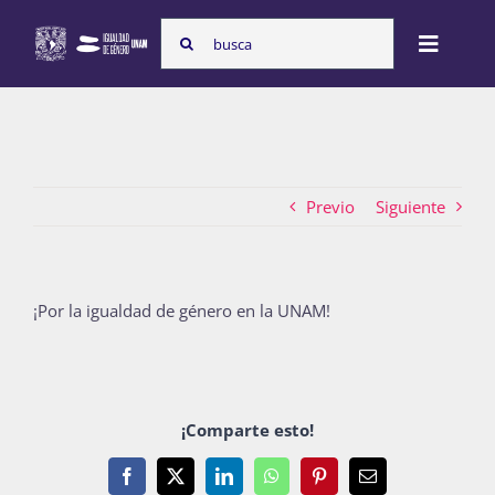
Skip
Search
to
Toggle
for:
content
Naviga
Inicio
Previo
Siguiente
Nosotras
Programas
¡Por la igualdad de género en la UNAM!
Atención de la violencia de género
¡Comparte esto!
Cursos
Facebook
X
LinkedIn
WhatsApp
Pinterest
Email