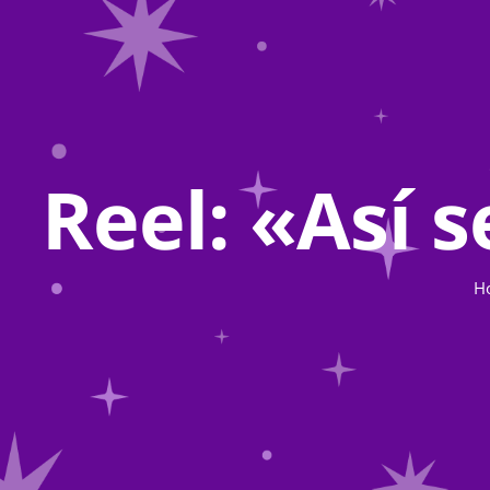
Reel: «Así s
H