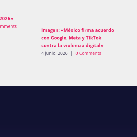
 2026»
omments
Imagen: «México firma acuerdo
con Google, Meta y TikTok
contra la violencia digital»
4 junio, 2026
|
0 Comments