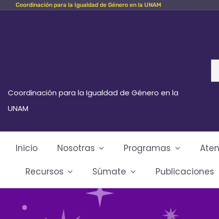
Coordinación para la Igualdad de Género en la UNAM
Skip
to
content
Se
fo
Coordinación para la Igualdad de Género en la
UNAM
Inicio
Nosotras
Programas
Aten
Recursos
Súmate
Publicaciones