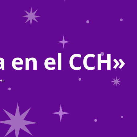
ia en el CCH»
CH»