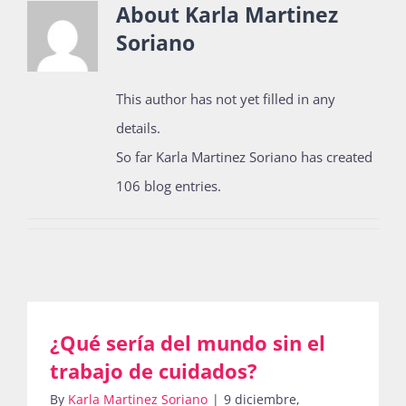
About
Karla Martinez
Soriano
Actividades
This author has not yet filled in any
details.
La Boletina
So far Karla Martinez Soriano has created
106 blog entries.
Blog
Recursos
¿Qué sería del mundo sin el
Súmate
trabajo de cuidados?
By
Karla Martinez Soriano
|
9 diciembre,