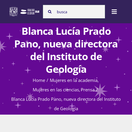
Skip
Search
to
Toggle
for:
content
Naviga
Blanca Lucía Prado
Inicio
Pano, nueva directora
del Instituto de
Nosotras
Geología
Home
Mujeres en la academia
Programas
Mujeres en las ciencias
Prensa
Blanca Lucía Prado Pano, nueva directora del Instituto
Atención de la violencia de género
de Geología
Cursos