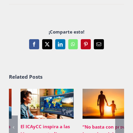
¡Comparte esto!
Facebook
X
LinkedIn
WhatsApp
Pinterest
Email
Related Posts
El ICAyCC inspira a las
“No basta con proveer;