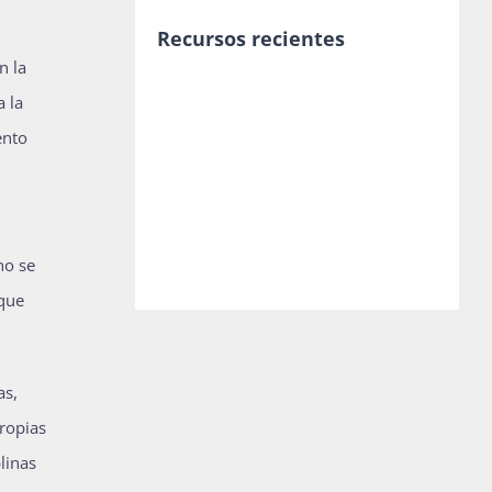
Recursos recientes
n la
a la
ento
no se
 que
as,
propias
linas