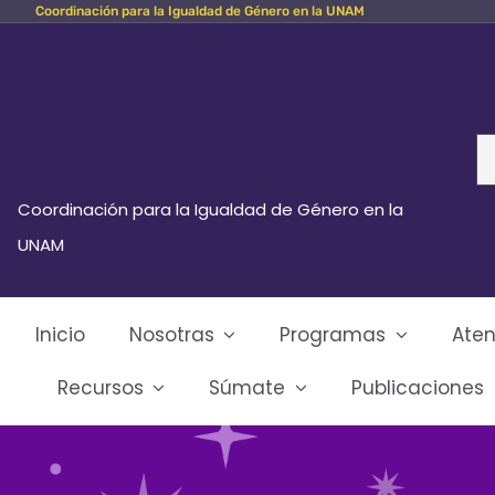
Coordinación para la Igualdad de Género en la UNAM
Skip
to
content
Se
fo
Coordinación para la Igualdad de Género en la
UNAM
Inicio
Nosotras
Programas
Aten
Recursos
Súmate
Publicaciones