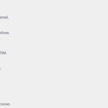
ental,
plinas
CTIM.
a
,
cciones