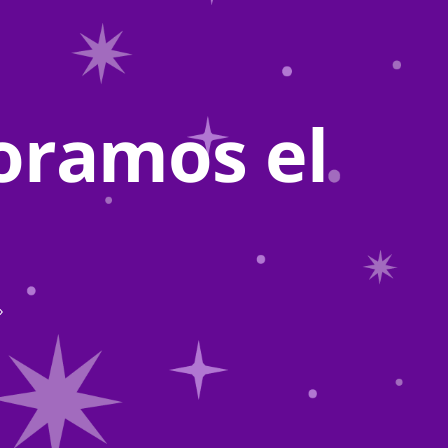
oramos el
»