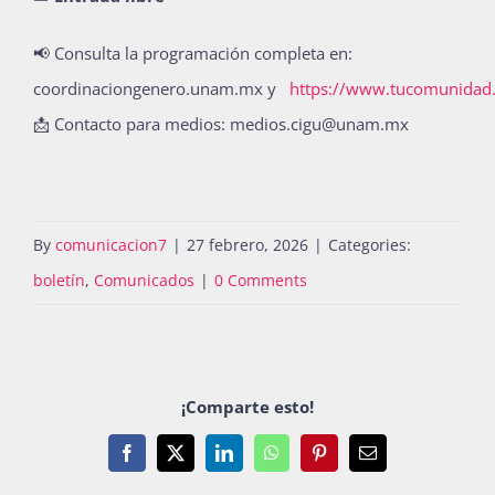
📢
Consulta la programación completa en:
coordinaciongenero.unam.mx y
https://www.tucomunida
📩
Contacto para medios: medios.cigu@unam.mx
By
comunicacion7
|
27 febrero, 2026
|
Categories:
boletín
,
Comunicados
|
0 Comments
¡Comparte esto!
Facebook
X
LinkedIn
WhatsApp
Pinterest
Email