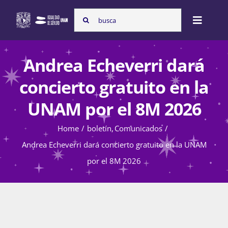
Skip
Search
to
Toggle
for:
content
Naviga
Inicio
Andrea Echeverri dará
concierto gratuito en la
Nosotras
UNAM por el 8M 2026
Home
boletín
Comunicados
Programas
Andrea Echeverri dará concierto gratuito en la UNAM
por el 8M 2026
Atención de la violencia de género
Cursos