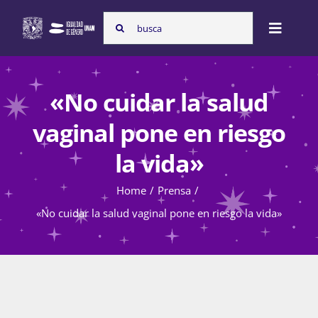
Skip
Search
to
Toggle
for:
content
Naviga
Inicio
«No cuidar la salud
vaginal pone en riesgo
Nosotras
la vida»
Home
Prensa
Programas
«No cuidar la salud vaginal pone en riesgo la vida»
Atención de la violencia de género
Cursos