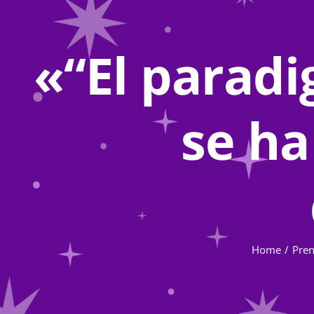
«“El parad
se ha
Home
Pre