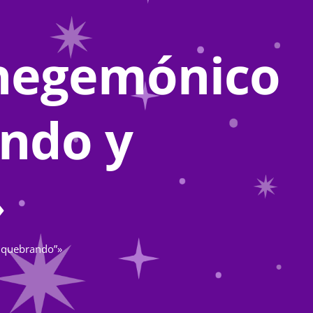
 hegemónico
ando y
»
y quebrando”»