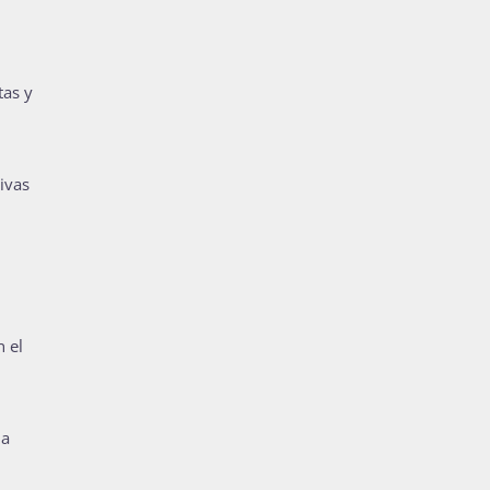
tas y
ivas
 el
la