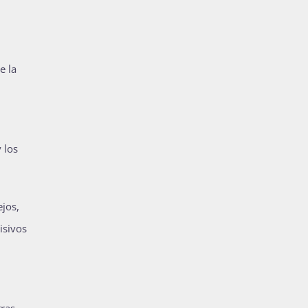
e la
 los
jos,
isivos
tras