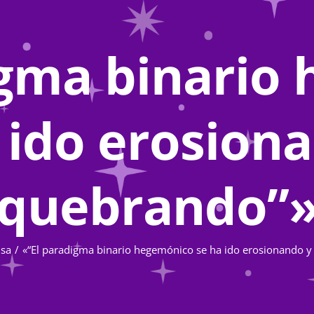
igma binario
 ido erosion
quebrando”
nsa
«“El paradigma binario hegemónico se ha ido erosionando 