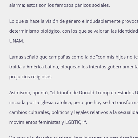
alarma; estos son los famosos pánicos sociales.
Lo que sí hace la visión de género e indudablemente provoca
determinismo biológico, con los que se valoran las identida
UNAM.
Lamas señaló que campañas como la de “con mis hijos no te
traída a América Latina, bloquean los intentos gubernamenta
prejuicios religiosos.
Asimismo, apuntó, “el triunfo de Donald Trump en Estados U
iniciada por la Iglesia católica, pero que hoy se ha transfor
cambios culturales, políticos y legales relativos a la sexuali
movimientos feministas y LGBTIQ+”.
Y aunque la derecha cristiana lleva la batuta en este despli