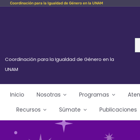
Coordinación para la Igualdad de Género en la UNAM
Skip
to
content
Se
fo
Coordinación para la Igualdad de Género en la
UNAM
Inicio
Nosotras
Programas
Aten
Recursos
Súmate
Publicaciones