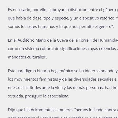
Es necesario, por ello, subrayar la distinción entre el géner
que habla de clase, tipo y especie, y un dispositivo retórico
somos los seres humanos y lo que nos permite el género”.
En el Auditorio Mario de la Cueva de la Torre II de Humani
como un sistema cultural de significaciones cuyas creencias
mandatos culturales”.
Este paradigma binario hegemónico se ha ido erosionando y 
los movimientos feministas y de las diversidades sexuales e
nuestras actitudes ante la vida y las demás personas, han 
sexuada, prosiguió la especialista.
Dijo que históricamente las mujeres “hemos luchado contra 
para conseguir el voto porque se pensaba que no existían co