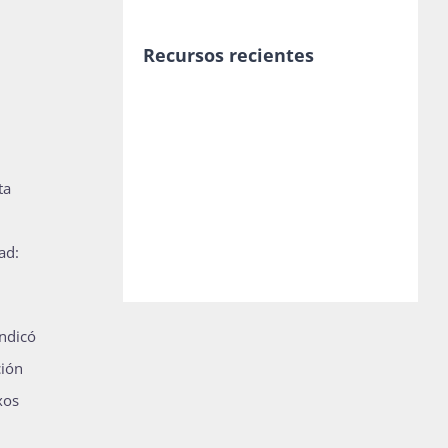
Recursos recientes
ta
ad:
indicó
ción
xos