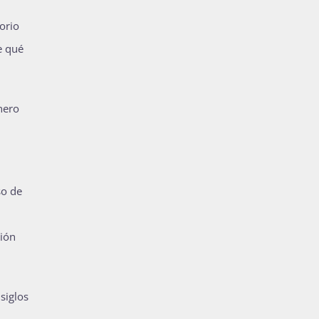
orio
e qué
nero
so de
ción
siglos