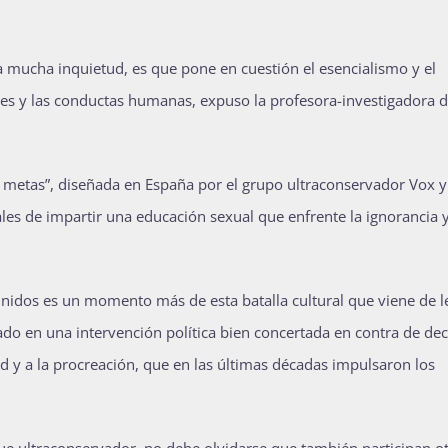
 mucha inquietud, es que pone en cuestión el esencialismo y el
des y las conductas humanas, expuso la profesora-investigadora d
 metas”, diseñada en España por el grupo ultraconservador Vox y
les de impartir una educación sexual que enfrente la ignorancia y
nidos es un momento más de esta batalla cultural que viene de le
mado en una intervención política bien concertada en contra de dec
dad y a la procreación, que en las últimas décadas impulsaron los
egue ultraconservador, no debe olvidarse que también participan o