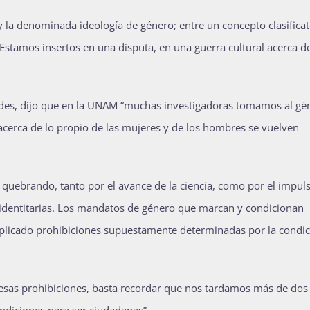
o y la denominada ideología de género; entre un concepto clasificat
. “Estamos insertos en una disputa, en una guerra cultural acerca d
dades, dijo que en la UNAM “muchas investigadoras tomamos al gé
 acerca de lo propio de las mujeres y de los hombres se vuelven
quebrando, tanto por el avance de la ciencia, como por el impul
 identitarias. Los mandatos de género que marcan y condicionan
implicado prohibiciones supuestamente determinadas por la condi
esas prohibiciones, basta recordar que nos tardamos más de dos 
ndiciones para ser ciudadanas”.