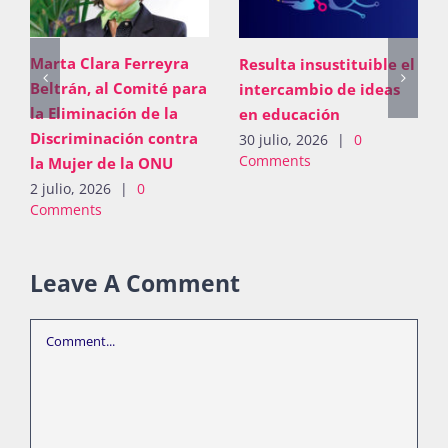
Marta Clara Ferrey
uible el
Química forma
Beltrán, al Comité 
ideas
recursos humanos de
la Eliminación de la
alta calidad
Discriminación con
0
27 julio, 2026
|
0
la Mujer de la ONU
Comments
2 julio, 2026
|
0
Comments
Leave A Comment
Comment