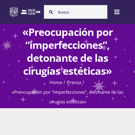
Skip
Search
to
Toggle
for:
content
Naviga
«Preocupación por
Inicio
“imperfecciones”,
detonante de las
Nosotras
cirugías estéticas»
Home
Prensa
Programas
«Preocupación por “imperfecciones”, detonante de las
cirugías estéticas»
Atención de la violencia de género
Cursos