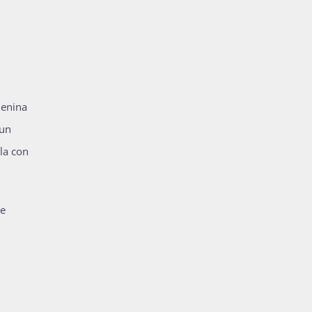
menina
 un
la con
ue