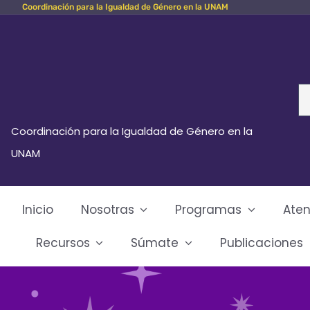
Coordinación para la Igualdad de Género en la UNAM
Skip
to
content
Se
fo
Coordinación para la Igualdad de Género en la
UNAM
Inicio
Nosotras
Programas
Aten
Recursos
Súmate
Publicaciones