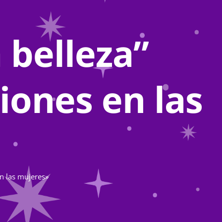
 belleza”
iones en las
n las mujeres»