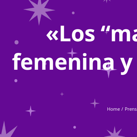
«Los “ma
femenina y 
Home
Prens