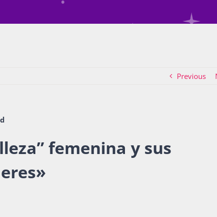
Previous
ad
lleza” femenina y sus
jeres»