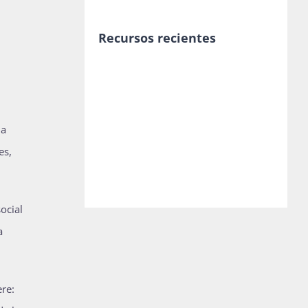
Recursos recientes
la
es,
ocial
a
re: