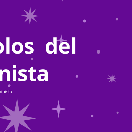
los del
nista
inista