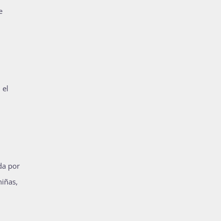
e
 el
da por
niñas,