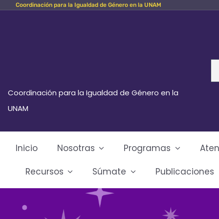
Coordinación para la Igualdad de Género en la UNAM
Skip
to
content
Se
fo
Coordinación para la Igualdad de Género en la
UNAM
Inicio
Nosotras
Programas
Aten
Recursos
Súmate
Publicaciones