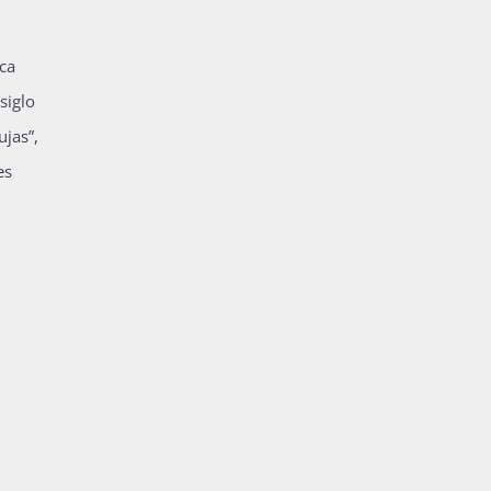
ica
siglo
ujas”,
es