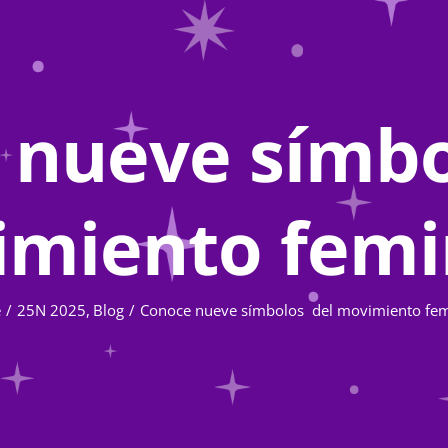
 nueve símbo
miento femi
e
25N 2025
Blog
Conoce nueve símbolos del movimiento fem