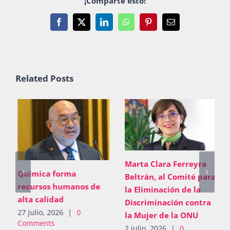
¡Comparte esto!
Facebook
X
LinkedIn
WhatsApp
Pinterest
Email
Related Posts
Marta Clara Ferreyra
Química forma
Beltrán, al Comité para
recursos humanos de
la Eliminación de la
alta calidad
Discriminación contra
27 julio, 2026
|
0
la Mujer de la ONU
Comments
2 julio, 2026
|
0