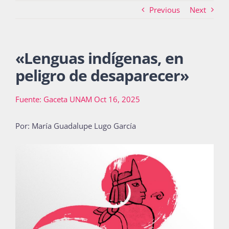
Previous
Next
Actividades
«
Lenguas indígenas, en
peligro de desaparecer
»
La Boletina
Fuente: Gaceta UNAM Oct 16, 2025
Blog
Por: María Guadalupe Lugo García
Recursos
Súmate