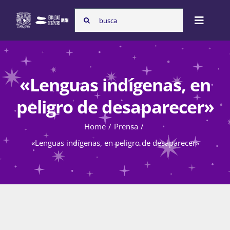
Skip
Search
to
Toggle
for:
content
Naviga
Inicio
«Lenguas indígenas, en
Nosotras
peligro de desaparecer»
Home
Prensa
Programas
«Lenguas indígenas, en peligro de desaparecer»
Atención de la violencia de género
Cursos