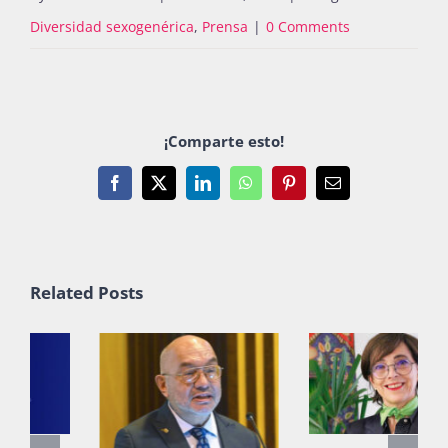
Diversidad sexogenérica
,
Prensa
|
0 Comments
¡Comparte esto!
Facebook
X
LinkedIn
WhatsApp
Pinterest
Email
Related Posts