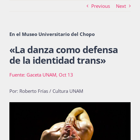
Previous
Next
Actividades
En el Museo Universitario del Chopo
«
La danza como defensa
La Boletina
de la identidad trans
»
Blog
Fuente: Gaceta UNAM, Oct 13
Por: Roberto Frías / Cultura UNAM
Recursos
Súmate