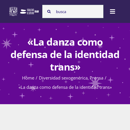
Skip
Search
to
Toggle
for:
content
Naviga
Inicio
«La danza como
defensa de la identidad
Nosotras
trans»
Home
Diversidad sexogenérica
Prensa
Programas
«La danza como defensa de la identidad trans»
Atención de la violencia de género
Cursos