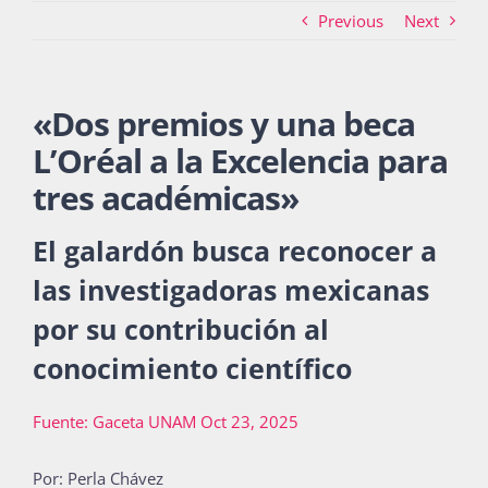
Previous
Next
Actividades
«
Dos premios y una beca
L’Oréal a la Excelencia para
La Boletina
tres académicas
»
El galardón busca reconocer a
Blog
las investigadoras mexicanas
por su contribución al
Recursos
conocimiento científico
Fuente: Gaceta UNAM Oct 23, 2025
Súmate
Por: Perla Chávez