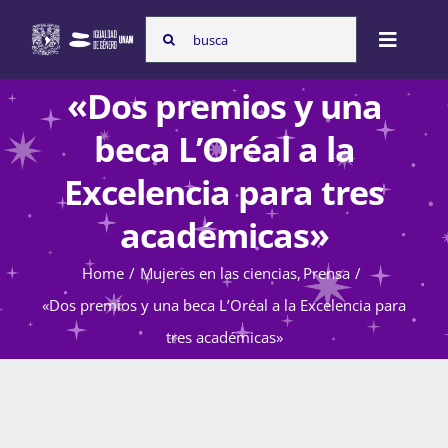
Skip
Search
to
Toggle
for:
content
Naviga
«Dos premios y una
Inicio
beca L’Oréal a la
Excelencia para tres
Nosotras
académicas»
Home
Mujeres en las ciencias
Prensa
Programas
«Dos premios y una beca L’Oréal a la Excelencia para
tres académicas»
Atención de la violencia de género
Cursos