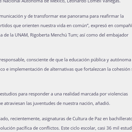
idad Nacional Autónoma de México, Leonardo Lomelí Vanegas.
comunicación y de transformar ese panorama para reafirmar la
partidos que orienten nuestra vida en común”, expresó en compañ
aria de la UNAM, Rigoberta Menchú Tum; así como del embajador
 responsable, consciente de que la educación pública y autónoma
ico e implementación de alternativas que fortalezcan la cohesión s
e estudios para responder a una realidad marcada por violencias
e atraviesan las juventudes de nuestra nación, añadió.
do, recientemente, asignaturas de Cultura de Paz en bachillerat
lución pacífica de conflictos. Este ciclo escolar, casi 36 mil estu