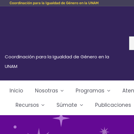
Coordinación para la Igualdad de Género en la UNAM
Skip
to
content
Se
fo
Coordinación para la Igualdad de Género en la
UNAM
Inicio
Nosotras
Programas
Aten
Recursos
Súmate
Publicaciones