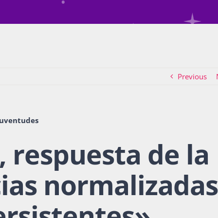
Previous
juventudes
, respuesta de la
ias normalizadas
ersistentes
»