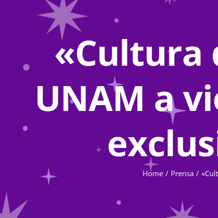
«Cultura 
UNAM a vio
exclus
Home
Prensa
«Cul