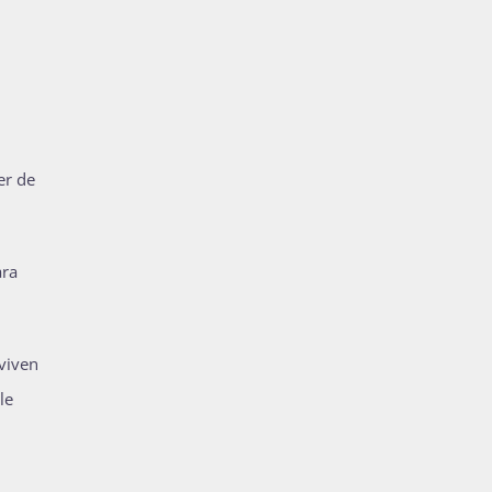
er de
ara
 viven
le