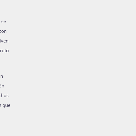
 se
 con
iven
Bruto
un
ón
chos
az que