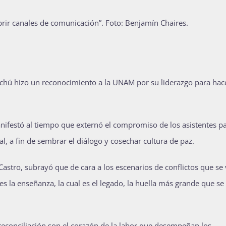
brir canales de comunicación”.
Foto: Benjamín Chaires.
nchú hizo un reconocimiento a la UNAM por su liderazgo para hac
ifestó al tiempo que externó el compromiso de los asistentes p
l, a fin de sembrar el diálogo y cosechar cultura de paz.
Castro, subrayó que de cara a los escenarios de conflictos que se
es la enseñanza, la cual es el legado, la huella más grande que se 
 reconciliación son el corazón de la labor que desempeñan los