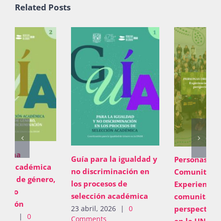
Related Posts
Guía para la igualdad y
Personas Orientadoras
no discriminación en
Comunitarias.
los procesos de
Experiencias de trabajo
selección académica
comunitario con
23 abril, 2026
|
0
perspectiva de género
Comments