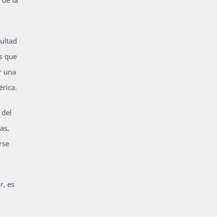
ultad
es que
r una
rica.
 del
as,
rse
r, es