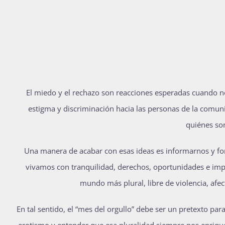
E
l miedo y el rechazo son reacciones esperadas cuando
estigma y discriminación hacia las personas de la comu
quiénes son
Una manera de acabar con esas ideas es informarnos y for
vivamos con tranquilidad, derechos, oportunidades e imp
mundo más plural, libre de violencia, afe
En tal sentido, el “mes del orgullo” debe ser un pretexto para
erotismo y entender que esa pluralidad siempre nos enrique