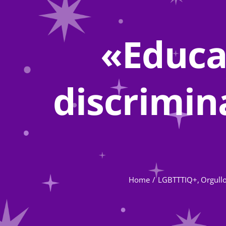
«Educac
discrimin
Home
LGBTTTIQ+
Orgull