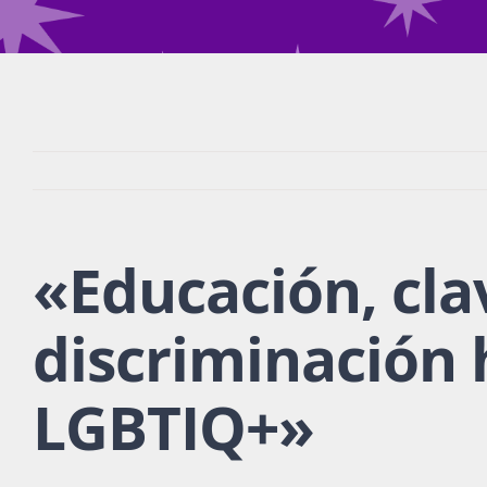
«
Educación, cla
discriminación
LGBTIQ+
»