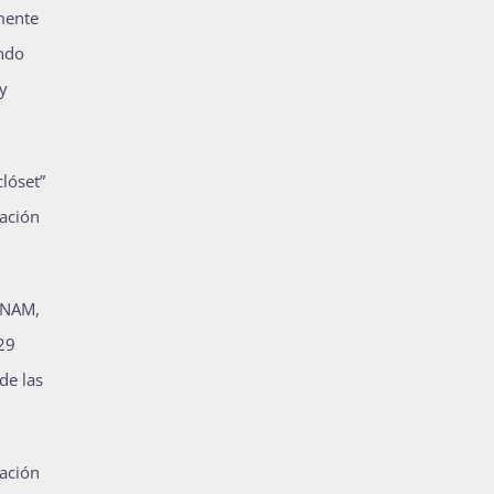
mente
undo
 y
lóset”
ación
UNAM,
529
de las
lación