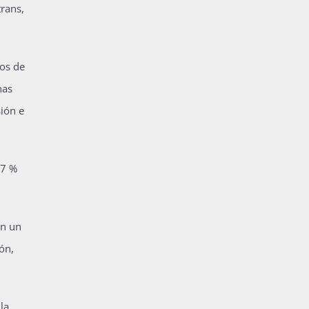
trans,
tos de
nas
ión e
47 %
en un
ón,
la