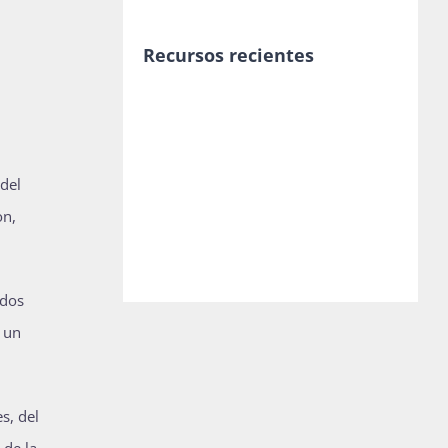
Recursos recientes
del
on,
odos
 un
s, del
 de la