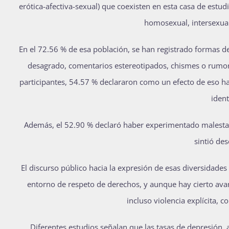
erótica-afectiva-sexual) que coexisten en esta casa de estudi
homosexual, intersexual
En el 72.56 % de esa población, se han registrado formas d
desagrado, comentarios estereotipados, chismes o rumore
participantes, 54.57 % declararon como un efecto de eso ha
iden
Además, el 52.90 % declaró haber experimentado malestar
sintió des
El discurso público hacia la expresión de esas diversidad
entorno de respeto de derechos, y aunque hay cierto avan
incluso violencia explícita, c
Diferentes estudios señalan que las tasas de depresión, 