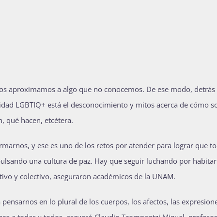
 nos aproximamos a algo que no conocemos. De ese modo, detrás 
nidad LGBTIQ+ está el desconocimiento y mitos acerca de cómo s
, qué hacen, etcétera.
marnos, y ese es uno de los retos por atender para lograr que t
ulsando una cultura de paz. Hay que seguir luchando por habitar
ctivo y colectivo, aseguraron académicos de la UNAM.
 pensarnos en lo plural de los cuerpos, los afectos, las expresione
ce a todas y todos, aseveró Claudio Tzompantzi Miguel, profesor