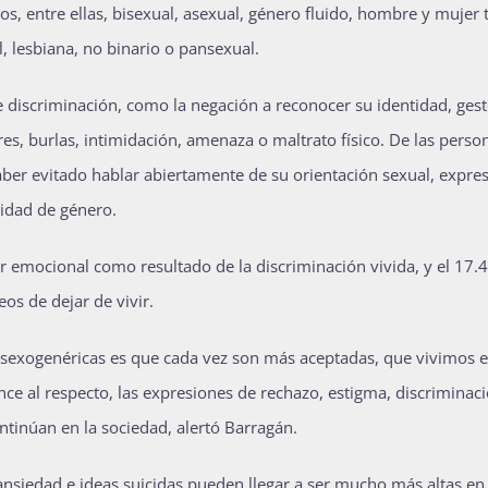
os, entre ellas, bisexual, asexual, género fluido, hombre y mujer 
, lesbiana, no binario o pansexual.
e discriminación, como la negación a reconocer su identidad, ges
s, burlas, intimidación, amenaza o maltrato físico. De las perso
ber evitado hablar abiertamente de su orientación sexual, expres
tidad de género.
 emocional como resultado de la discriminación vivida, y el 17.
eos de dejar de vivir.
es sexogenéricas es que cada vez son más aceptadas, que vivimos 
ce al respecto, las expresiones de rechazo, estigma, discriminaci
ontinúan en la sociedad, alertó Barragán.
ansiedad e ideas suicidas pueden llegar a ser mucho más altas en 