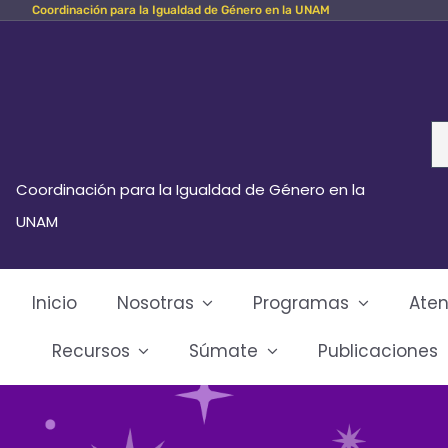
Coordinación para la Igualdad de Género en la UNAM
Skip
to
content
Se
fo
Coordinación para la Igualdad de Género en la
UNAM
Inicio
Nosotras
Programas
Aten
Recursos
Súmate
Publicaciones