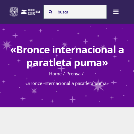
Skip
Search
to
Toggle
for:
content
Naviga
Inicio
«Bronce internacional a
Nosotras
paratleta puma»
Home
Prensa
Programas
«Bronce internacional a paratleta puma»
Atención de la violencia de género
Cursos