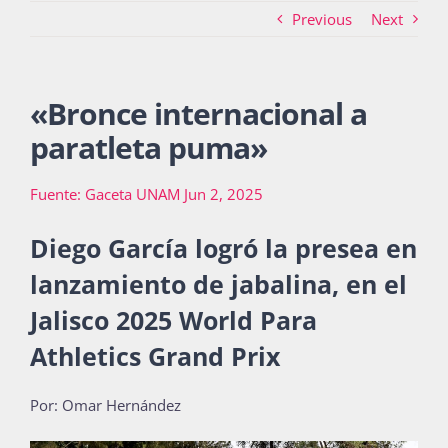
Previous
Next
Actividades
«
Bronce internacional a
paratleta puma
»
La Boletina
Fuente: Gaceta UNAM Jun 2, 2025
Blog
Diego García logró la presea en
lanzamiento de jabalina, en el
Jalisco 2025 World Para
Recursos
Athletics Grand Prix
Súmate
Por: Omar Hernández