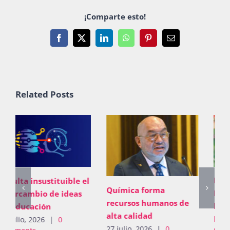
¡Comparte esto!
Facebook
X
LinkedIn
WhatsApp
Pinterest
Email
Related Posts
Marta Clara Ferreyra
Química forma
Beltrán, al Comité para
recursos humanos de
la Eliminación de la
alta calidad
Discriminación contra
27 julio, 2026
|
0