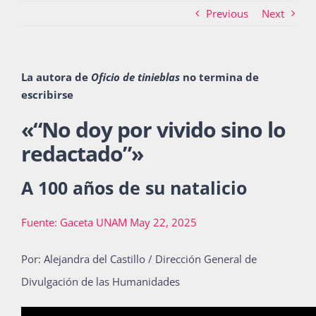
Previous
Next
Actividades
La autora de
Oficio de tinieblas
no termina de
escribirse
La Boletina
«
“No doy por vivido sino lo
redactado”
»
Blog
A 100 años de su natalicio
Recursos
Fuente: Gaceta UNAM May 22, 2025
Por: Alejandra del Castillo / Dirección General de
Súmate
Divulgación de las Humanidades