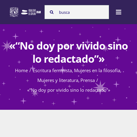
Skip
Search
to
Toggle
for:
content
Naviga
Inicio
«“No doy por vivido sino
lo redactado”»
Nosotras
Home
Escritura feminista
Mujeres en la filosofía
Mujeres y literatura
Prensa
Programas
«“No doy por vivido sino lo redactado”»
Atención de la violencia de género
Cursos