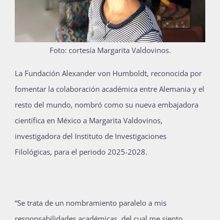
Publicaciones
Foto: cortesía Margarita Valdovinos.
Bienvenida generación 2027-1
L
a Fundación Alexander von Humboldt, reconocida por
fomentar la colaboración académica entre Alemania y el
resto del mundo, nombró como su nueva embajadora
científica en México a Margarita Valdovinos,
investigadora del Instituto de Investigaciones
Filológicas, para el periodo 2025-2028.
“Se trata de un nombramiento paralelo a mis
responsabilidades académicas, del cual me siento