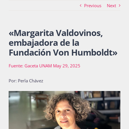
Previous
Next
Actividades
«
Margarita Valdovinos,
embajadora de la
La Boletina
Fundación Von Humboldt
»
Fuente: Gaceta UNAM May 29, 2025
Blog
Por: Perla Chávez
Recursos
Súmate