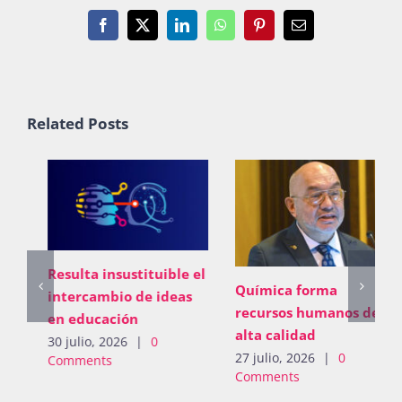
Facebook
X
LinkedIn
WhatsApp
Pinterest
Email
Related Posts
Marta Clara Ferreyra
Química forma
Beltrán, al Comité para
recursos humanos de
la Eliminación de la
alta calidad
Discriminación contra
27 julio, 2026
|
0
la Mujer de la ONU
Comments
2 julio, 2026
|
0