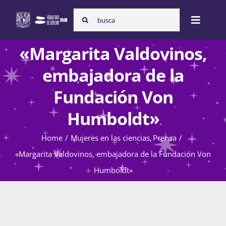
Skip
Search
to
Toggle
for:
content
Naviga
«Margarita Valdovinos,
Inicio
embajadora de la
Fundación Von
Nosotras
Humboldt»
Home
Mujeres en las ciencias
Prensa
Programas
«Margarita Valdovinos, embajadora de la Fundación Von
Humboldt»
Atención de la violencia de género
Cursos