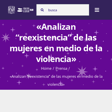
Skip
Search
to
Toggle
for:
content
Naviga
«Analizan
Inicio
“reexistencia” de las
mujeres en medio de la
Nosotras
violencia»
Home
Prensa
Programas
«Analizan “reexistencia” de las mujeres en medio de la
violencia»
Atención de la violencia de género
Cursos