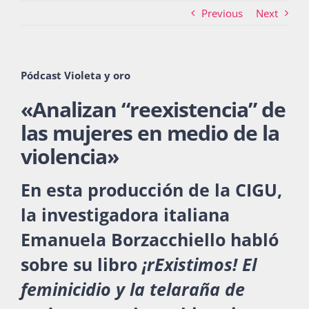
Previous
Next
Actividades
Pódcast Violeta y oro
«
Analizan “reexistencia” de
La Boletina
las mujeres en medio de la
violencia
»
Blog
En esta producción de la CIGU,
la investigadora italiana
Recursos
Emanuela Borzacchiello habló
sobre su libro
¡rExistimos! El
Súmate
feminicidio y la telaraña de