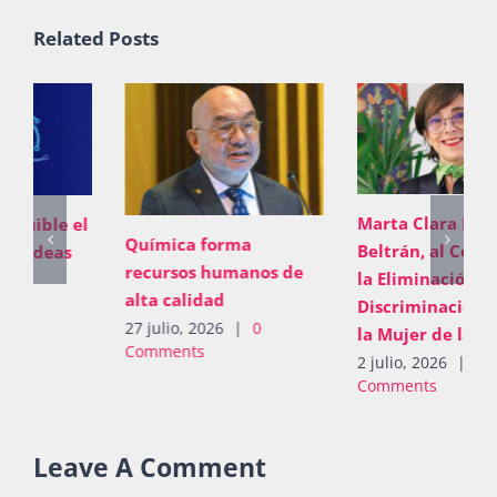
Related Posts
Marta Clara Ferreyra
Química forma
Beltrán, al Comité para
recursos humanos de
la Eliminación de la
alta calidad
Discriminación contra
27 julio, 2026
|
0
la Mujer de la ONU
Comments
2 julio, 2026
|
0
Comments
Leave A Comment