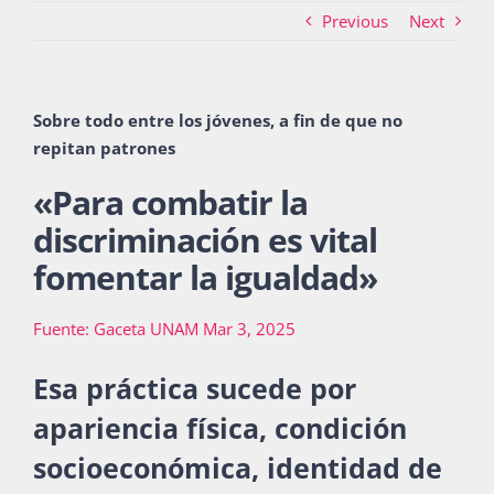
Previous
Next
Actividades
Sobre todo entre los jóvenes, a fin de que no
repitan patrones
La Boletina
«
Para combatir la
discriminación es vital
Blog
fomentar la igualdad
»
Fuente: Gaceta UNAM Mar 3, 2025
Recursos
Esa práctica sucede por
apariencia física, condición
Súmate
socioeconómica, identidad de