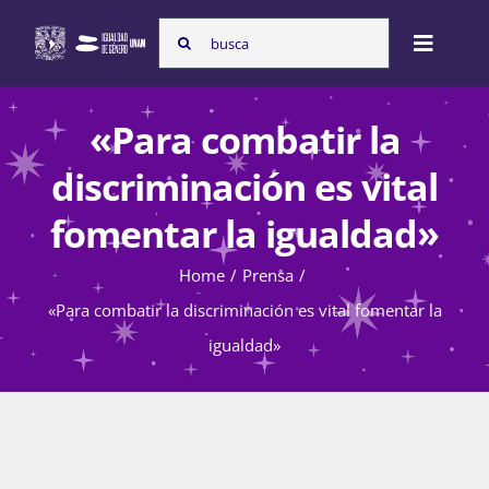
Skip
Search
to
Toggle
for:
content
Naviga
Inicio
«Para combatir la
discriminación es vital
Nosotras
fomentar la igualdad»
Home
Prensa
Programas
«Para combatir la discriminación es vital fomentar la
igualdad»
Atención de la violencia de género
Cursos