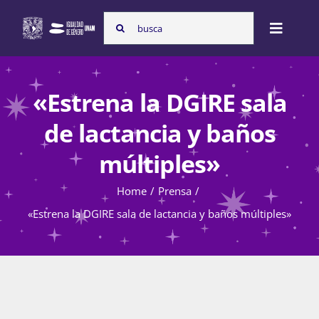
Skip
Search
to
Toggle
for:
content
Naviga
Inicio
«Estrena la DGIRE sala
de lactancia y baños
Nosotras
múltiples»
Home
Prensa
Programas
«Estrena la DGIRE sala de lactancia y baños múltiples»
Atención de la violencia de género
Cursos