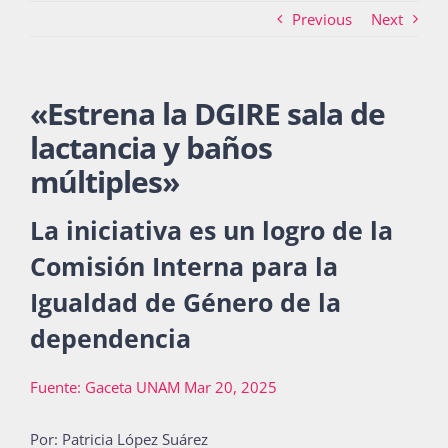
Previous
Next
Actividades
«
Estrena la DGIRE sala de
lactancia y baños
La Boletina
múltiples
»
La iniciativa es un logro de la
Blog
Comisión Interna para la
Igualdad de Género de la
Recursos
dependencia
Fuente: Gaceta UNAM Mar 20, 2025
Súmate
Por: Patricia López Suárez