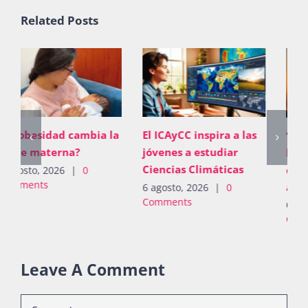
Related Posts
El ICAyCC inspira a las
“No basta con proveer;
jóvenes a estudiar
los padres deben
Ciencias Climáticas
construir vínculos
afectivos”
6 agosto, 2026
|
0
Comments
6 agosto, 2026
|
0
Comments
Leave A Comment
Comment