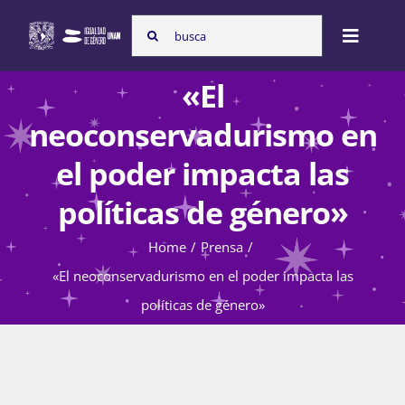
Skip
Search
to
Toggle
for:
content
Naviga
«El
Inicio
neoconservadurismo en
el poder impacta las
Nosotras
políticas de género»
Home
Prensa
Programas
«El neoconservadurismo en el poder impacta las
políticas de género»
Atención de la violencia de género
Cursos