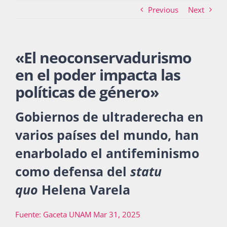
Previous
Next
Actividades
«
El neoconservadurismo
en el poder impacta las
La Boletina
políticas de género
»
Gobiernos de ultraderecha en
Blog
varios países del mundo, han
enarbolado el antifeminismo
Recursos
como defensa del
statu
quo
Helena Varela
Súmate
Fuente: Gaceta UNAM Mar 31, 2025