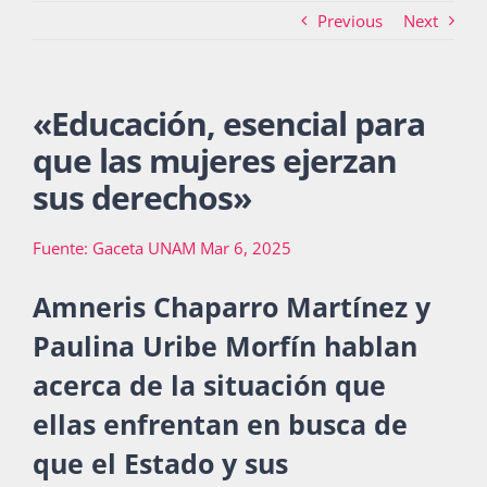
Previous
Next
Actividades
«
Educación, esencial para
que las mujeres ejerzan
La Boletina
sus derechos
»
Fuente: Gaceta UNAM Mar 6, 2025
Blog
Amneris Chaparro Martínez y
Paulina Uribe Morfín hablan
Recursos
acerca de la situación que
ellas enfrentan en busca de
Súmate
que el Estado y sus