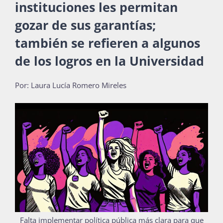
instituciones les permitan
Publicaciones
gozar de sus garantías;
también se refieren a algunos
Bienvenida generación 2027-1
de los logros en la Universidad
Por: Laura Lucía Romero Mireles
Falta implementar política pública más clara para que