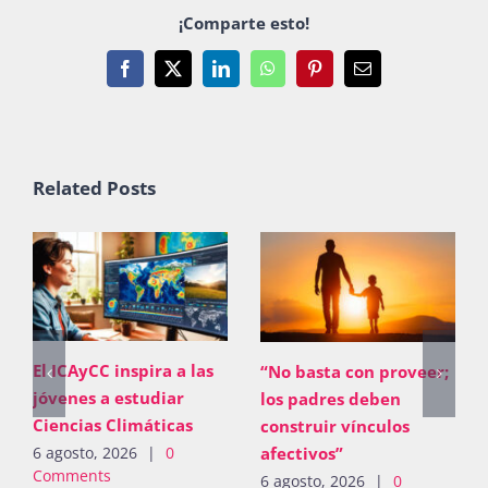
¡Comparte esto!
Facebook
X
LinkedIn
WhatsApp
Pinterest
Email
Related Posts
El ICAyCC inspira a las
“No basta con proveer;
jóvenes a estudiar
los padres deben
Ciencias Climáticas
construir vínculos
afectivos”
6 agosto, 2026
|
0
Comments
6 agosto, 2026
|
0