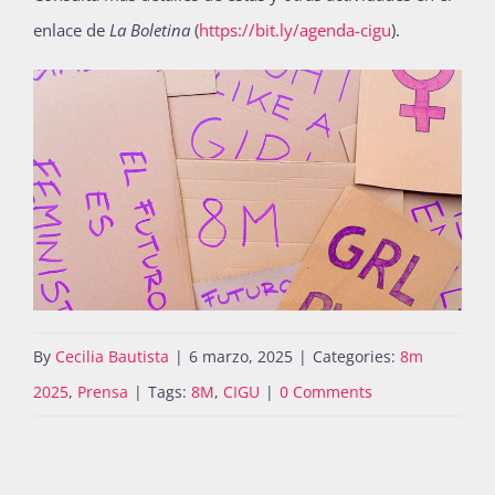
enlace de
La Boletina
(
https://bit.ly/agenda-cigu
).
By
Cecilia Bautista
|
6 marzo, 2025
|
Categories:
8m
2025
,
Prensa
|
Tags:
8M
,
CIGU
|
0 Comments