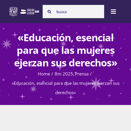
Skip
Search
to
Toggle
for:
content
Naviga
Inicio
«Educación, esencial
para que las mujeres
Nosotras
ejerzan sus derechos»
Home
8m 2025
Prensa
Programas
«Educación, esencial para que las mujeres ejerzan sus
derechos»
Atención de la violencia de género
Cursos