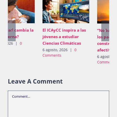
El ICAyCC inspira a las
“No basta con proveer;
jóvenes a estudiar
los padres deben
Ciencias Climáticas
construir vínculos
afectivos”
6 agosto, 2026
|
0
Comments
6 agosto, 2026
|
0
Comments
Leave A Comment
Comment