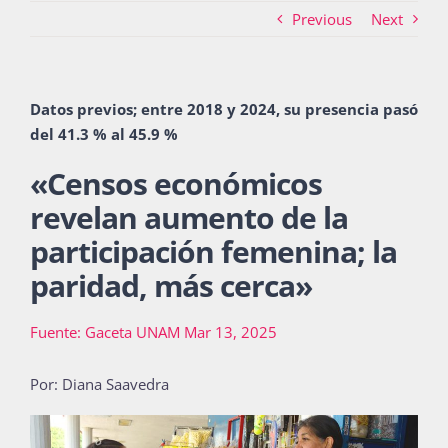
Previous
Next
Actividades
Datos previos; entre 2018 y 2024, su presencia pasó
del 41.3 % al 45.9 %
La Boletina
«
Censos económicos
revelan aumento de la
Blog
participación femenina; la
paridad, más cerca
»
Recursos
Fuente: Gaceta UNAM Mar 13, 2025
Por: Diana Saavedra
Súmate