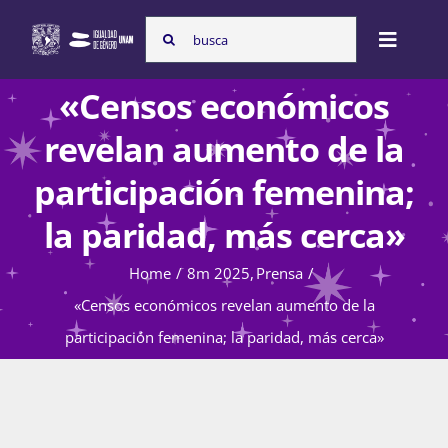
Skip
Search
to
Toggle
for:
content
Naviga
«Censos económicos
Inicio
revelan aumento de la
participación femenina;
Nosotras
la paridad, más cerca»
Home
8m 2025
Prensa
Programas
«Censos económicos revelan aumento de la
participación femenina; la paridad, más cerca»
Atención de la violencia de género
Cursos