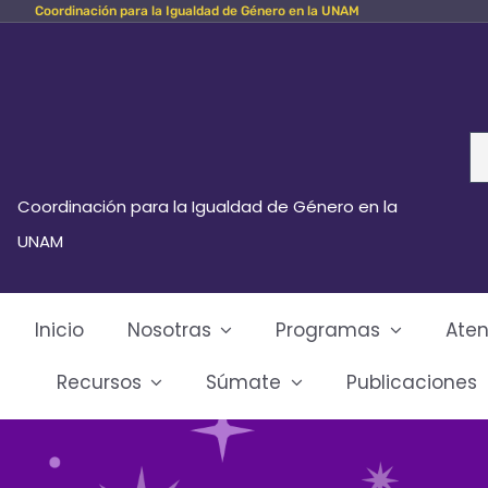
Coordinación para la Igualdad de Género en la UNAM
Skip
to
content
Se
fo
Coordinación para la Igualdad de Género en la
UNAM
Inicio
Nosotras
Programas
Aten
Recursos
Súmate
Publicaciones