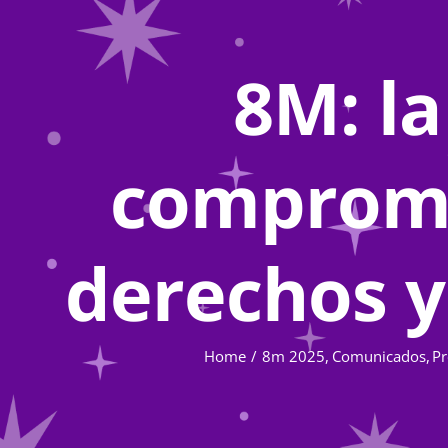
8M: l
compromis
derechos y
Home
8m 2025
Comunicados
Pr