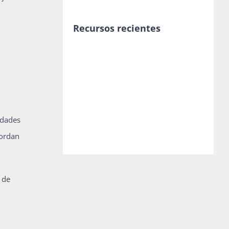
Recursos recientes
idades
bordan
s de