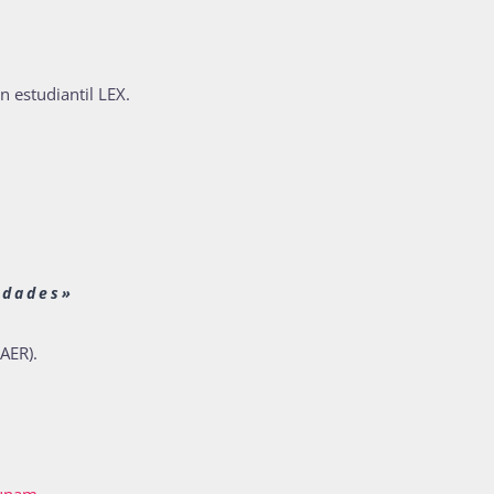
n estudiantil LEX.
idades»
AER).
runam