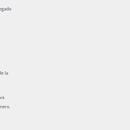
legado
de la
iva
énero.