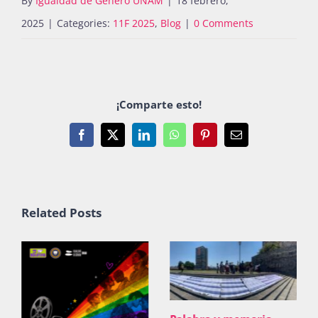
By
Igualdad de Género UNAM
|
18 febrero,
2025
|
Categories:
11F 2025
,
Blog
|
0 Comments
¡Comparte esto!
Facebook
X
LinkedIn
WhatsApp
Pinterest
Email
Related Posts