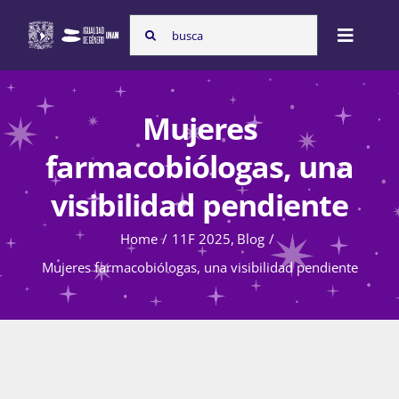
Skip
Search
to
Toggle
for:
content
Naviga
Inicio
Mujeres
farmacobiólogas, una
Nosotras
visibilidad pendiente
Home
11F 2025
Blog
Programas
Mujeres farmacobiólogas, una visibilidad pendiente
Atención de la violencia de género
Cursos