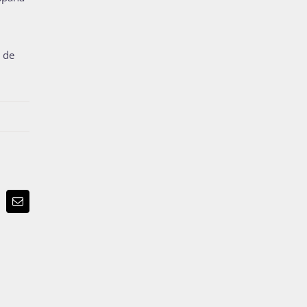
a de
p
terest
Email