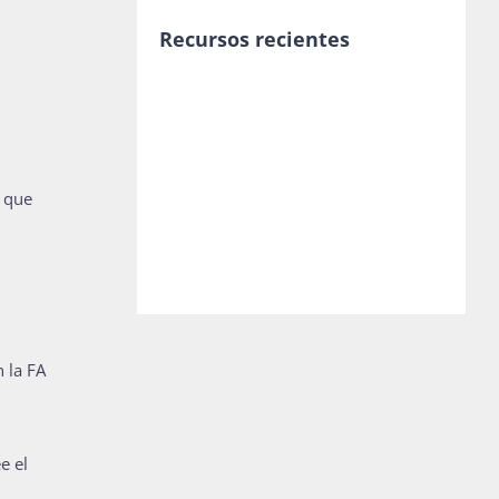
Recursos recientes
o que
 la FA
e el