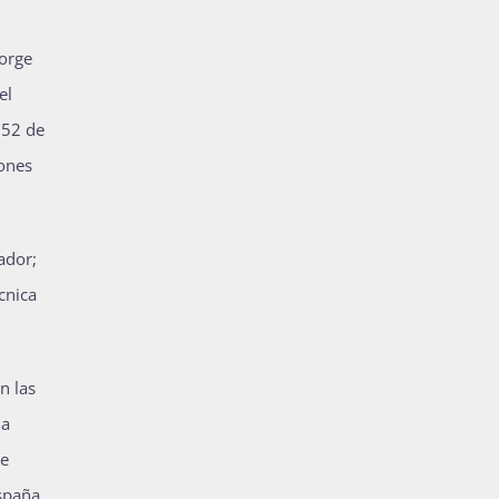
Jorge
el
 52 de
iones
ador;
cnica
n las
la
de
España