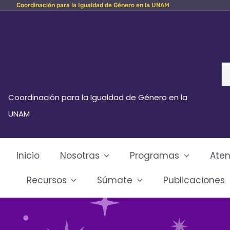
Coordinación para la Igualdad de Género en la UNAM
Skip
to
content
Se
fo
Coordinación para la Igualdad de Género en la
UNAM
Inicio
Nosotras
Programas
Aten
Recursos
Súmate
Publicaciones