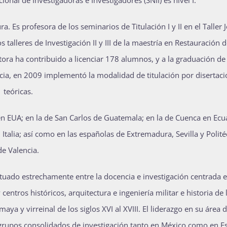
onal de Investigadoras e Investigadores (SNII) es nivel I.
. Es profesora de los seminarios de Titulación I y II en el Taller 
 talleres de Investigación II y III de la maestría en Restauración d
tora ha contribuido a licenciar 178 alumnos, y a la graduación de
cia, en 2009 implementó la modalidad de titulación por disertac
teóricas.
 en EUA; en la de San Carlos de Guatemala; en la de Cuenca en Ecu
 Italia; así como en las españolas de Extremadura, Sevilla y Polité
de Valencia.
tuado estrechamente entre la docencia e investigación centrada e
tros históricos, arquitectura e ingeniería militar e historia de 
ya y virreinal de los siglos XVI al XVIII. El liderazgo en su área 
 grupos consolidados de investigación tanto en México como en 