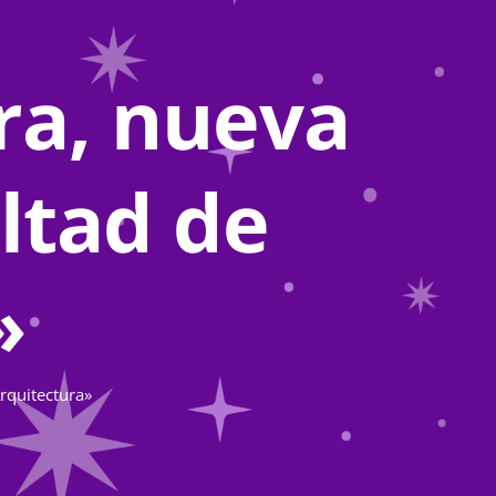
ra, nueva
ultad de
»
rquitectura»