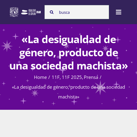
Skip
Search
to
Toggle
for:
content
Naviga
Inicio
«La desigualdad de
género, producto de
Nosotras
una sociedad machista»
Home
11F
11F 2025
Prensa
Programas
«La desigualdad de género, producto de una sociedad
machista»
Atención de la violencia de género
Cursos