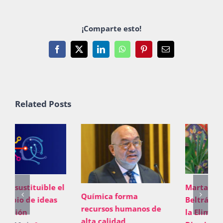
¡Comparte esto!
Facebook
X
LinkedIn
WhatsApp
Pinterest
Email
Related Posts
Marta Clara Ferreyra
Química forma
Beltrán, al Comité para
recursos humanos de
la Eliminación de la
alta calidad