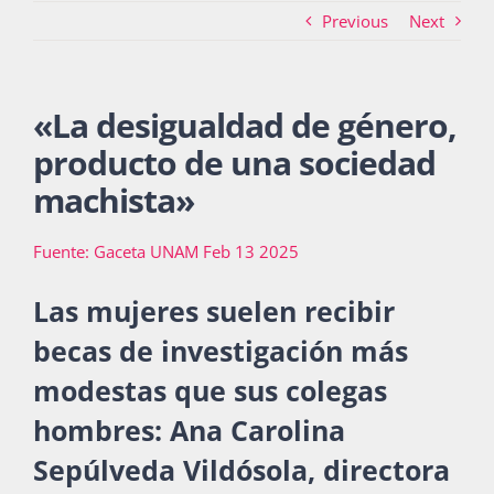
Previous
Next
Actividades
«
La desigualdad de género,
producto de una sociedad
La Boletina
machista
»
Fuente: Gaceta UNAM Feb 13 2025
Blog
Las mujeres suelen recibir
becas de investigación más
Recursos
modestas que sus colegas
hombres: Ana Carolina
Súmate
Sepúlveda Vildósola, directora