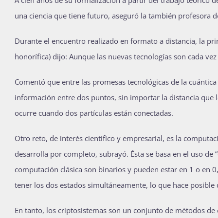
A cien años de su formalización a partir del trabajo teórico 
una ciencia que tiene futuro, aseguró la también profesora de
Durante el encuentro realizado en formato a distancia, la 
honorífica) dijo: Aunque las nuevas tecnologías son cada ve
Comentó que entre las promesas tecnológicas de la cuántica 
información entre dos puntos, sin importar la distancia que
ocurre cuando dos partículas están conectadas.
Otro reto, de interés científico y empresarial, es la computa
desarrolla por completo, subrayó. Ésta se basa en el uso de “
computación clásica son binarios y pueden estar en 1 o en 0
tener los dos estados simultáneamente, lo que hace posible
En tanto, los criptosistemas son un conjunto de métodos de ci