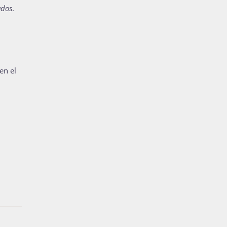
ados
.
en el