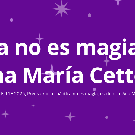
a no es magia,
a María Cet
1F
11F 2025
Prensa
«La cuántica no es magia, es ciencia: Ana M