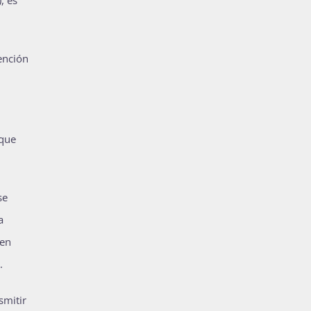
, es
ención
 que
se
a
den
.
smitir