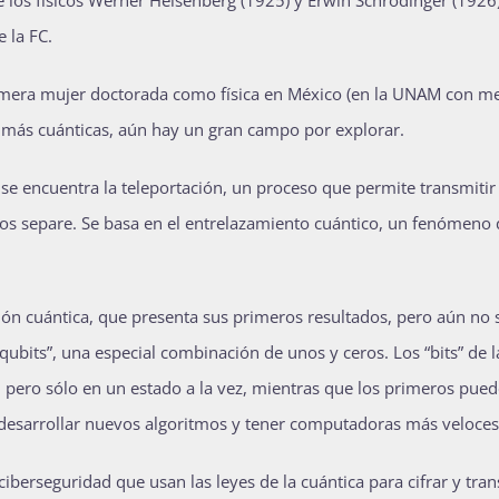
de los físicos Werner Heisenberg (1925) y Erwin Schrödinger (1926)
 la FC.
primera mujer doctorada como física en México (en la UNAM con m
z más cuánticas, aún hay un gran campo por explorar.
se encuentra la teleportación, un proceso que permite transmitir
 los separe. Se basa en el entrelazamiento cuántico, un fenómeno
ción cuántica, que presenta sus primeros resultados, pero aún no 
qubits”, una especial combinación de unos y ceros. Los “bits” de l
, pero sólo en un estado a la vez, mientras que los primeros pue
 desarrollar nuevos algoritmos y tener computadoras más veloces
berseguridad que usan las leyes de la cuántica para cifrar y tran