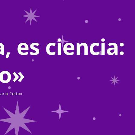
 es ciencia:
to»
aría Cetto»