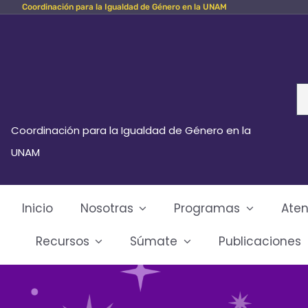
Coordinación para la Igualdad de Género en la UNAM
Skip
to
content
Se
fo
Coordinación para la Igualdad de Género en la
UNAM
Inicio
Nosotras
Programas
Aten
Recursos
Súmate
Publicaciones