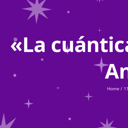
«La cuántic
An
Home
1