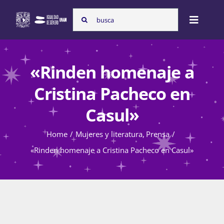
Skip
Search
to
Toggle
for:
content
Naviga
Inicio
«Rinden homenaje a
Cristina Pacheco en
Nosotras
Casul»
Home
Mujeres y literatura
Prensa
Programas
«Rinden homenaje a Cristina Pacheco en Casul»
Atención de la violencia de género
Cursos