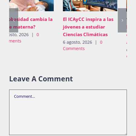
El ICAyCC inspira a las
“No basta con proveer;
jóvenes a estudiar
los padres deben
Ciencias Climáticas
construir vínculos
afectivos”
6 agosto, 2026
|
0
Comments
6 agosto, 2026
|
0
Comments
Leave A Comment
Comment