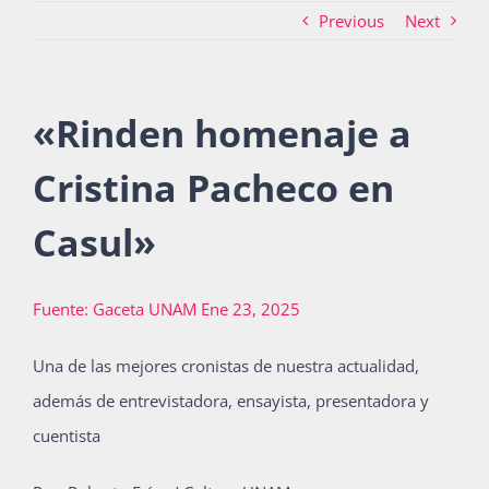
Previous
Next
Actividades
«
Rinden homenaje a
La Boletina
Cristina Pacheco en
Casul
»
Blog
Fuente: Gaceta UNAM Ene 23, 2025
Recursos
Una de las mejores cronistas de nuestra actualidad,
además de entrevistadora, ensayista, presentadora y
Súmate
cuentista