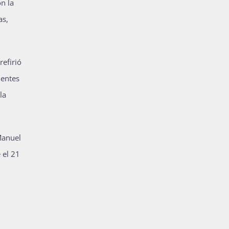
n la
as,
refirió
nentes
la
Manuel
 el 21