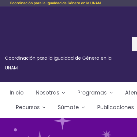
Coordinación para la Igualdad de Género en la UNAM
Skip
to
content
Se
fo
Coordinación para la Igualdad de Género en la
UNAM
Inicio
Nosotras
Programas
Aten
Recursos
Súmate
Publicaciones