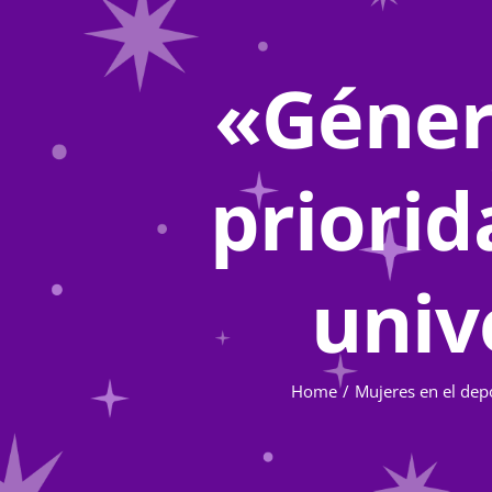
«Género
priorid
univ
Home
Mujeres en el dep