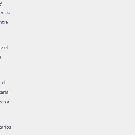
 y
iencia
ntre
e el
a
 el
aria.
varon
tarios