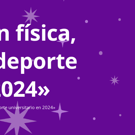
 física,
 deporte
2024»
orte universitario en 2024»