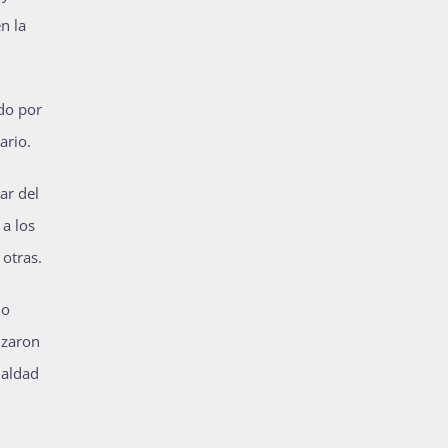
n la
do por
ario.
ar del
 a los
 otras.
no
izaron
ualdad