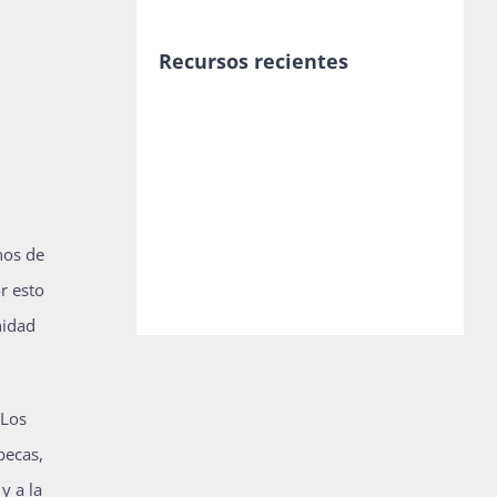
Recursos recientes
nos de
r esto
nidad
 Los
becas,
y a la