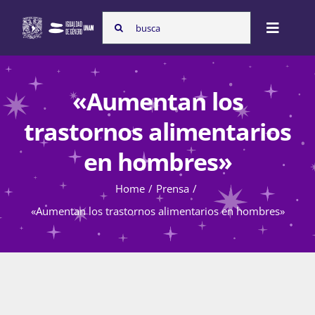
Skip
Search
to
Toggle
for:
content
Naviga
Inicio
«Aumentan los
trastornos alimentarios
Nosotras
en hombres»
Home
Prensa
Programas
«Aumentan los trastornos alimentarios en hombres»
Atención de la violencia de género
Cursos