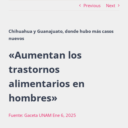
Previous
Next
Actividades
Chihuahua y Guanajuato, donde hubo más casos
nuevos
La Boletina
«
Aumentan los
trastornos
Blog
alimentarios en
Recursos
hombres
»
Súmate
Fuente: Gaceta UNAM Ene 6, 2025