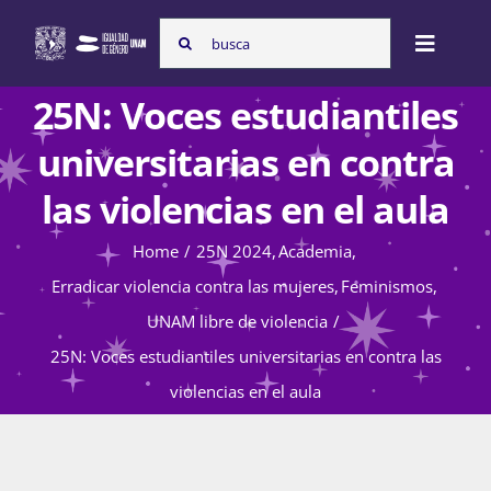
Skip
Search
to
Toggle
for:
content
Naviga
25N: Voces estudiantiles
Inicio
universitarias en contra
las violencias en el aula
Nosotras
Home
25N 2024
Academia
Erradicar violencia contra las mujeres
Feminismos
Programas
UNAM libre de violencia
25N: Voces estudiantiles universitarias en contra las
Atención de la violencia de género
violencias en el aula
Cursos