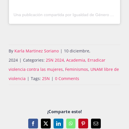
Una publicación compartida por Igualdad de Género UNAM (@igualdadunam)
By
Karla Martinez Soriano
|
10 diciembre,
2024
|
Categories:
25N 2024
,
Academia
,
Erradicar
violencia contra las mujeres
,
Feminismos
,
UNAM libre de
violencia
|
Tags:
25N
|
0 Comments
¡Comparte esto!
Facebook
X
LinkedIn
WhatsApp
Pinterest
Email