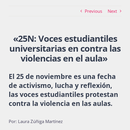
Previous
Next
Actividades
«
25N: Voces estudiantiles
La Boletina
universitarias en contra las
violencias en el aula»
Blog
El 25 de noviembre es una fecha
de activismo, lucha y reflexión,
Recursos
las voces estudiantiles protestan
contra la violencia en las aulas.
Súmate
Por:
Laura Zúñiga Martínez