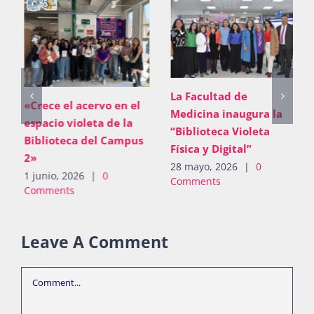
La Facultad de
«Crece el acervo en el
Medicina inaugura la
espacio violeta de la
“Biblioteca Violeta
Biblioteca del Campus
Física y Digital”
2»
28 mayo, 2026
|
0
1 junio, 2026
|
0
Comments
Comments
Leave A Comment
Comment