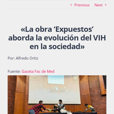
Previous
Next
Actividades
«
La obra ‘Expuestos’
aborda la evolución del VIH
La Boletina
en la sociedad»
Por: Alfredo Ortiz
Blog
Fuente:
Gaceta Fac de Med
Recursos
Súmate