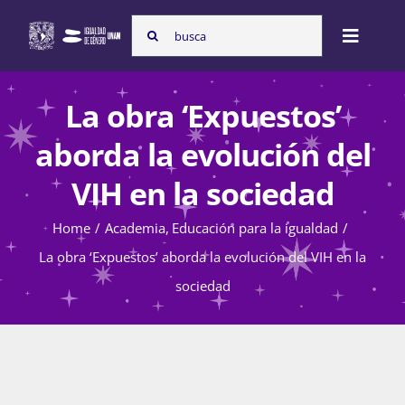
Skip
Search
to
Toggle
for:
content
Naviga
Inicio
La obra ‘Expuestos’
aborda la evolución del
Nosotras
VIH en la sociedad
Home
Academia
Educación para la igualdad
Programas
La obra ‘Expuestos’ aborda la evolución del VIH en la
sociedad
Atención de la violencia de género
Cursos