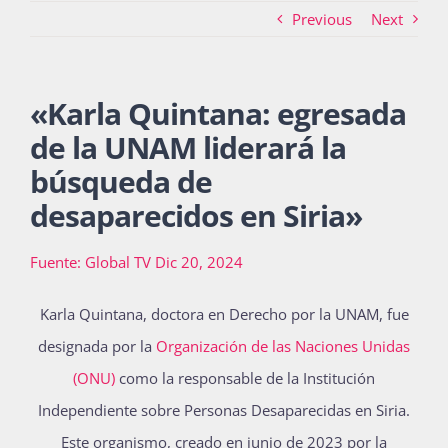
Previous
Next
Actividades
«
Karla Quintana: egresada
de la UNAM liderará la
La Boletina
búsqueda de
desaparecidos en Siria
»
Blog
Fuente: Global TV Dic 20, 2024
Recursos
Karla Quintana, doctora en Derecho por la UNAM, fue
designada por la
Organización de las Naciones Unidas
(ONU)
como la responsable de la Institución
Súmate
Independiente sobre Personas Desaparecidas en Siria.
Este organismo, creado en junio de 2023 por la