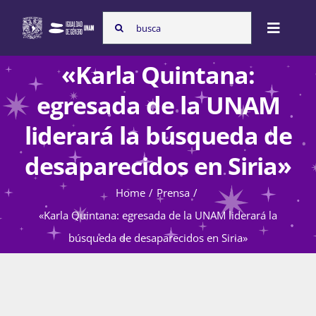
Skip
Search
to
Toggle
for:
content
Naviga
«Karla Quintana:
Inicio
egresada de la UNAM
liderará la búsqueda de
Nosotras
desaparecidos en Siria»
Home
Prensa
Programas
«Karla Quintana: egresada de la UNAM liderará la
búsqueda de desaparecidos en Siria»
Atención de la violencia de género
Cursos