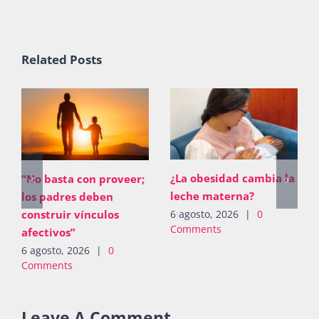
Related Posts
El ICAyCC inspira a las
“No basta con proveer;
jóvenes a estudiar
los padres deben
Ciencias Climáticas
construir vínculos
afectivos”
6 agosto, 2026
|
0
Comments
6 agosto, 2026
|
0
Comments
Leave A Comment