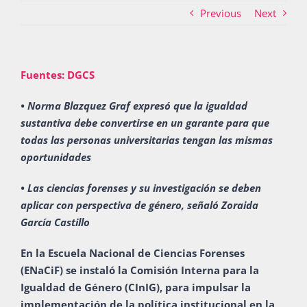
Previous
Next
Actividades
Fuentes: DGCS
La Boletina
• Norma Blazquez Graf expresó que la igualdad
sustantiva debe convertirse en un garante para que
todas las personas universitarias tengan las mismas
oportunidades
Blog
• Las ciencias forenses y su investigación se deben
aplicar con perspectiva de género, señaló Zoraida
Recursos
García Castillo
En la Escuela Nacional de Ciencias Forenses
(ENaCiF) se instaló la Comisión Interna para la
Súmate
Igualdad de Género (CInIG), para impulsar la
implementación de la política institucional en la