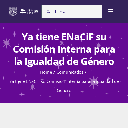
Skip
Search
to
Toggle
for:
content
Naviga
Inicio
Ya tiene ENaCiF su
Comisión Interna para
Nosotras
la Igualdad de Género
Home
Comunicados
Programas
Ya tiene ENaCiF su Comisión Interna para la Igualdad de
Género
Atención de la violencia de género
Cursos