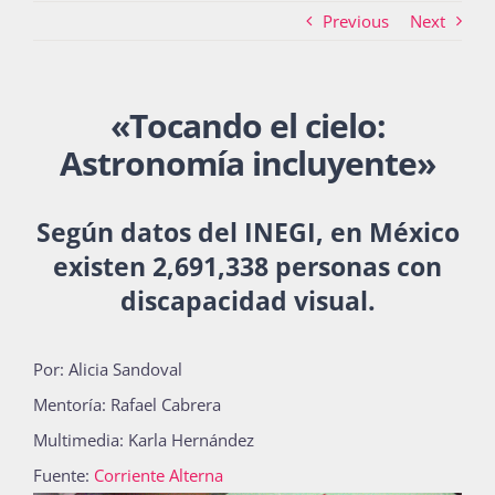
Previous
Next
Actividades
«Tocando el cielo:
Astronomía incluyente»
La Boletina
Según datos del INEGI, en México
Blog
existen 2,691,338 personas con
discapacidad visual.
Recursos
Por: Alicia Sandoval
Mentoría: Rafael Cabrera
Súmate
Multimedia: Karla Hernández
Fuente:
Corriente Alterna