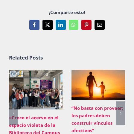
¡Comparte esto!
Facebook
X
LinkedIn
WhatsApp
Pinterest
Email
Related Posts
En la Facultad de
«Crece el acervo en el
Derecho, la igualdad es
espacio violeta de la
un eje estructural
Biblioteca del Campus