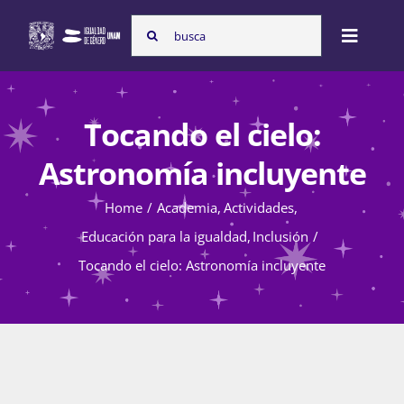
Skip
Search
to
Toggle
for:
content
Naviga
Inicio
Tocando el cielo:
Astronomía incluyente
Nosotras
Home
Academia
Actividades
Educación para la igualdad
Inclusión
Programas
Tocando el cielo: Astronomía incluyente
Atención de la violencia de género
Cursos