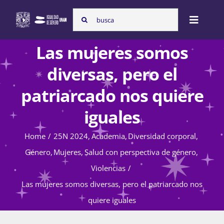
Skip
Search
to
Toggle
for:
content
Naviga
Las mujeres somos
Inicio
diversas, pero el
patriarcado nos quiere
Nosotras
iguales
Home
25N 2024
Academia
Diversidad corporal
Programas
Género
Mujeres
Salud con perspectiva de género
Violencias
Atención de la violencia de género
Las mujeres somos diversas, pero el patriarcado nos
quiere iguales
Cursos