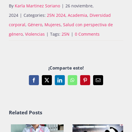
By
Karla Martinez Soriano
|
26 noviembre,
2024
|
Categories:
25N 2024
,
Academia
,
Diversidad
corporal
,
Género
,
Mujeres
,
Salud con perspectiva de
género
,
Violencias
|
Tags:
25N
|
0 Comments
¡Comparte esto!
Facebook
X
LinkedIn
WhatsApp
Pinterest
Email
Related Posts