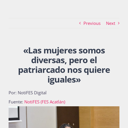
Actividades
Previous
Next
La Boletina
«
Las mujeres somos
diversas, pero el
Blog
patriarcado nos quiere
iguales
»
Recursos
Por: NotiFES Digital
Fuente:
NotiFES (FES Acatlán)
Súmate