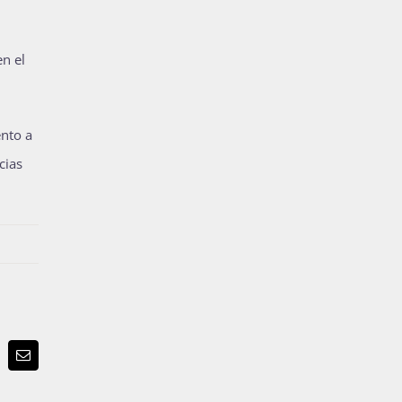
en el
ento a
cias
p
terest
Email