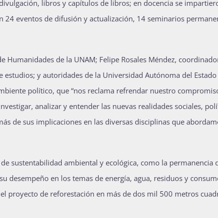
ivulgación, libros y capítulos de libros; en docencia se impartie
n 24 eventos de difusión y actualización, 14 seminarios permane
de Humanidades de la UNAM; Felipe Rosales Méndez, coordinado
e estudios; y autoridades de la Universidad Autónoma del Estado
mbiente político, que “nos reclama refrendar nuestro compromis
estigar, analizar y entender las nuevas realidades sociales, polí
emás de sus implicaciones en las diversas disciplinas que aborda
a de sustentabilidad ambiental y ecológica, como la permanencia 
en su desempeño en los temas de energía, agua, residuos y consum
y el proyecto de reforestación en más de dos mil 500 metros cuad