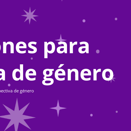
ones para
a de género
pectiva de género