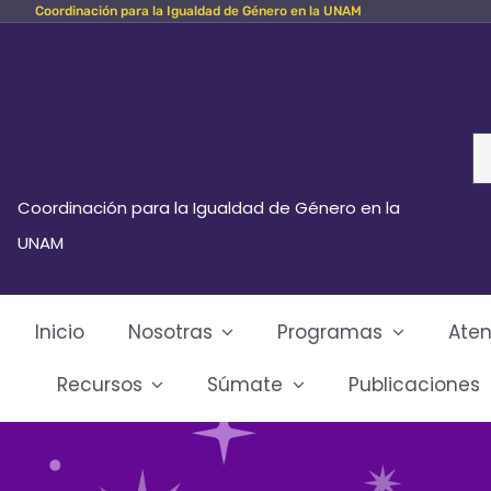
Coordinación para la Igualdad de Género en la UNAM
Skip
to
content
Se
fo
Coordinación para la Igualdad de Género en la
UNAM
Inicio
Nosotras
Programas
Aten
Recursos
Súmate
Publicaciones