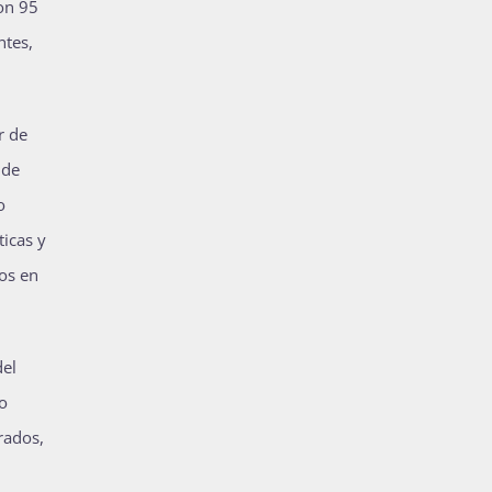
ron 95
ntes,
r de
 de
o
ticas y
mos en
del
o
rados,