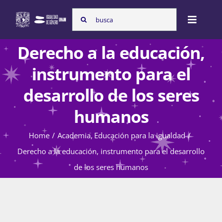
Skip
Search
to
Toggle
for:
content
Naviga
Derecho a la educación,
Inicio
instrumento para el
desarrollo de los seres
Nosotras
humanos
Home
Academia
Educación para la igualdad
Programas
Derecho a la educación, instrumento para el desarrollo
de los seres humanos
Atención de la violencia de género
Cursos