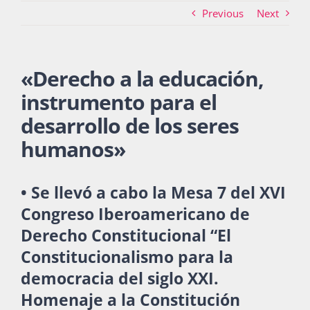
Previous
Next
Actividades
«
Derecho a la educación,
instrumento para el
La Boletina
desarrollo de los seres
humanos
»
Blog
• Se llevó a cabo la Mesa 7 del XVI
Congreso Iberoamericano de
Recursos
Derecho Constitucional “El
Constitucionalismo para la
Súmate
democracia del siglo XXI.
Homenaje a la Constitución