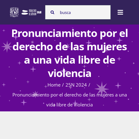
Skip
Search
to
Toggle
for:
content
Naviga
Pronunciamiento por el
Inicio
derecho de las mujeres
a una vida libre de
Nosotras
violencia
Home
25N 2024
Programas
Pronunciamiento por el derecho de las mujeres a una
vida libre de violencia
Atención de la violencia de género
Cursos