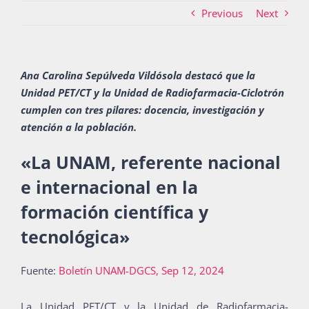
Previous
Next
Actividades
Ana Carolina Sepúlveda Vildósola destacó que la
Unidad PET/CT y la Unidad de Radiofarmacia-Ciclotrón
La Boletina
cumplen con tres pilares: docencia, investigación y
atención a la población.
«La UNAM, referente nacional
Blog
e internacional en la
formación científica y
Recursos
tecnológica
»
Fuente:
Boletín UNAM-DGCS
, Sep 12, 2024
Súmate
La Unidad PET/CT y la Unidad de Radiofarmacia-