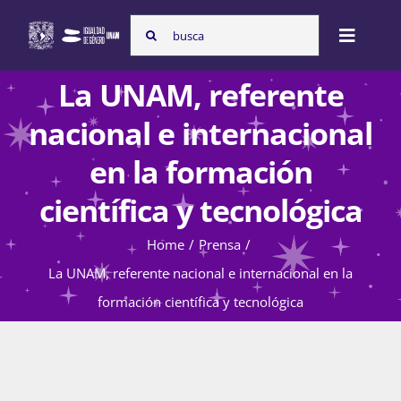
Skip
Search
to
Toggle
for:
content
Naviga
La UNAM, referente
Inicio
nacional e internacional
en la formación
Nosotras
científica y tecnológica
Home
Prensa
Programas
La UNAM, referente nacional e internacional en la
formación científica y tecnológica
Atención de la violencia de género
Cursos